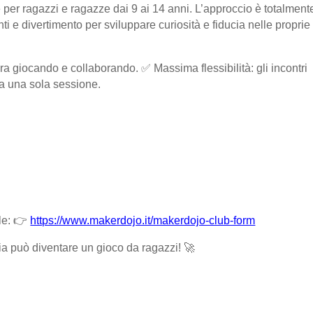
ate per ragazzi e ragazze dai 9 ai 14 anni. L’approccio è totalment
nti e divertimento per sviluppare curiosità e fiducia nelle proprie
ra giocando e collaborando.
✅
Massima flessibilità: gli incontri
 a una sola sessione.
ale:
👉
https://www.makerdojo.it/makerdojo-club-form
gia può diventare un gioco da ragazzi!
🚀