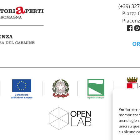
(+39) 327
Piazza C
Piacenz
OR
Lunedì 
9:00 - 13:00 
Per fornire 
memorizzare 
tecnologie c
unici su que
su alcune ca