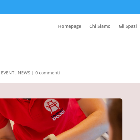
Homepage
Chi Siamo
Gli Spazi
|
EVENTI
,
NEWS
|
0 commenti