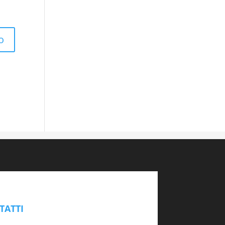
TATTI
abaperti.it