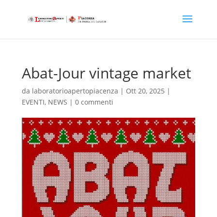
Abat-Jour vintage market
da
laboratorioapertopiacenza
|
Ott 20, 2025
|
EVENTI
,
NEWS
|
0 commenti