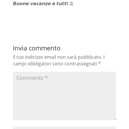
𝘽𝙪𝙤𝙣𝙚 𝙫𝙖𝙘𝙖𝙣𝙯𝙚 𝙖 𝙩𝙪𝙩𝙩𝙞 ⛱️
Invia commento
Il tuo indirizzo email non sarà pubblicato.
I
campi obbligatori sono contrassegnati
*