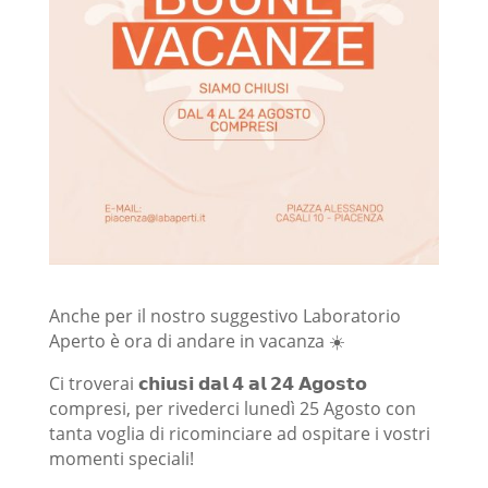
Anche per il nostro suggestivo Laboratorio
Aperto è ora di andare in vacanza ☀️
Ci troverai 𝗰𝗵𝗶𝘂𝘀𝗶 𝗱𝗮𝗹 𝟰 𝗮𝗹 𝟮𝟰 𝗔𝗴𝗼𝘀𝘁𝗼
compresi, per rivederci lunedì 25 Agosto con
tanta voglia di ricominciare ad ospitare i vostri
momenti speciali!